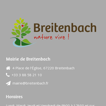
Mairie de Breitenbach
4 Place de l’Église, 67220 Breitenbach
+33 3 88 58 21 10
mairie@breitenbach.fr
Horaires
Lundi, Mardi, Jeudi et Vendredi de 9h00 à 12h30 et sur