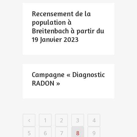
Recensement de la
population à
Breitenbach à partir du
19 Janvier 2023
Campagne « Diagnostic
RADON »
1
2
3
4
5
6
7
8
9