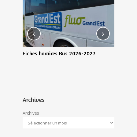
0 Juillet
Fiches horaires Bus 2026-2027
Bientôt 1
recensem
Archives
Archives