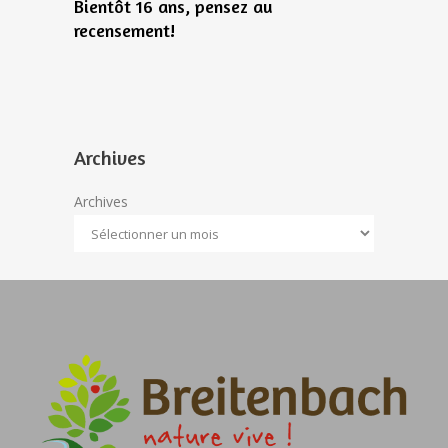
27
Bientôt 16 ans, pensez au
Travaux d
recensement!
2026
Archives
Archives