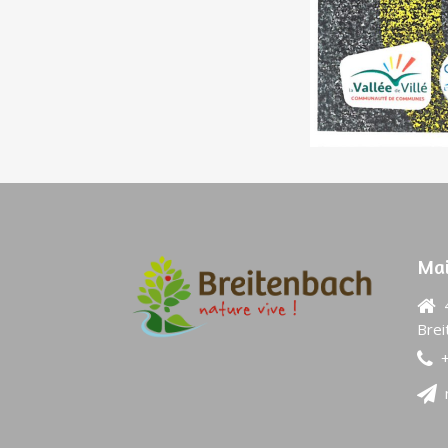
Mai
4
Brei