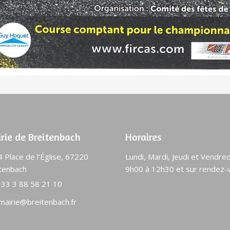
rie de Breitenbach
Horaires
 Place de l’Église, 67220
Lundi, Mardi, Jeudi et Vendred
tenbach
9h00 à 12h30 et sur rendez-
+33 3 88 58 21 10
mairie@breitenbach.fr