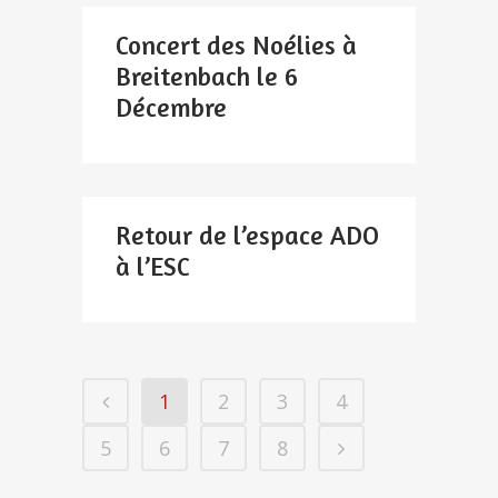
Concert des Noélies à
Breitenbach le 6
Décembre
Retour de l’espace ADO
à l’ESC
1
2
3
4
5
6
7
8