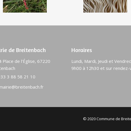
rie de Breitenbach
Horaires
 Place de l’Église, 67220
Lundi, Mardi, Jeudi et Vendred
tenbach
9h00 à 12h30 et sur rendez-
+33 3 88 58 21 10
mairie@breitenbach.fr
© 2020 Commune de Breite