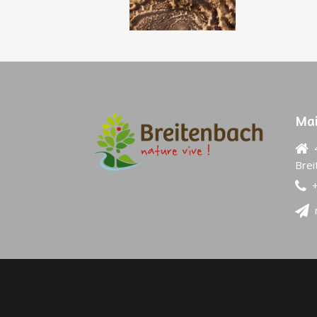
Mai
4
Brei