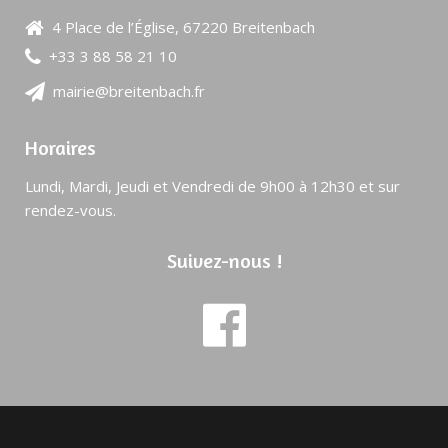
4 Place de l’Église, 67220 Breitenbach
+33 3 88 58 21 10
mairie@breitenbach.fr
Horaires
Lundi, Mardi, Jeudi et Vendredi de 9h00 à 12h30 et sur
rendez-vous.
Suivez-nous !