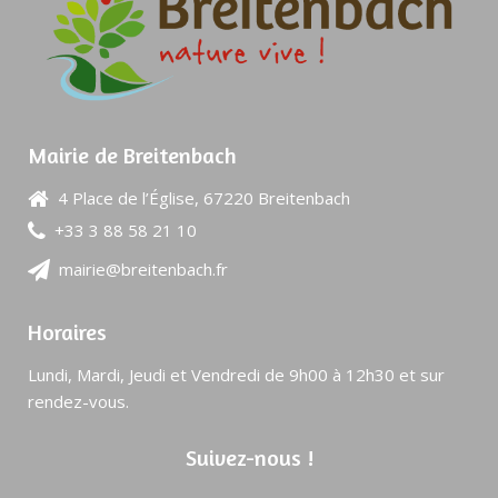
Mairie de Breitenbach
4 Place de l’Église, 67220 Breitenbach
+33 3 88 58 21 10
mairie@breitenbach.fr
Horaires
Lundi, Mardi, Jeudi et Vendredi de 9h00 à 12h30 et sur
rendez-vous.
Suivez-nous !