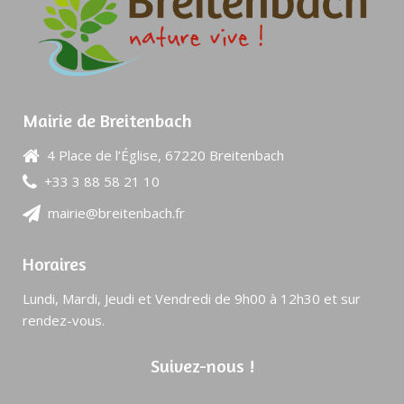
Mairie de Breitenbach
4 Place de l’Église, 67220 Breitenbach
+33 3 88 58 21 10
mairie@breitenbach.fr
Horaires
Lundi, Mardi, Jeudi et Vendredi de 9h00 à 12h30 et sur
rendez-vous.
Suivez-nous !