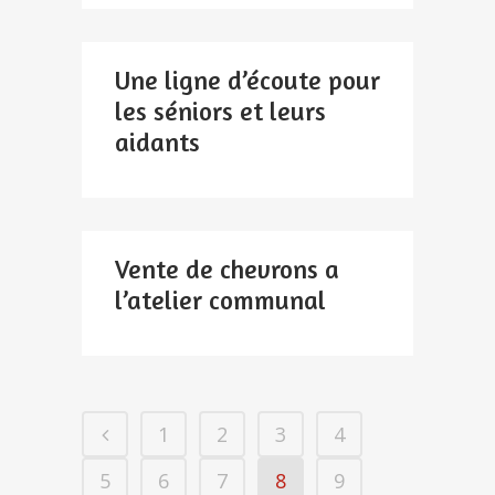
Une ligne d’écoute pour
les séniors et leurs
aidants
Vente de chevrons a
l’atelier communal
1
2
3
4
5
6
7
8
9