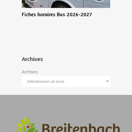
0 Juillet
Fiches horaires Bus 2026-2027
Bientôt 1
recensem
Archives
Archives