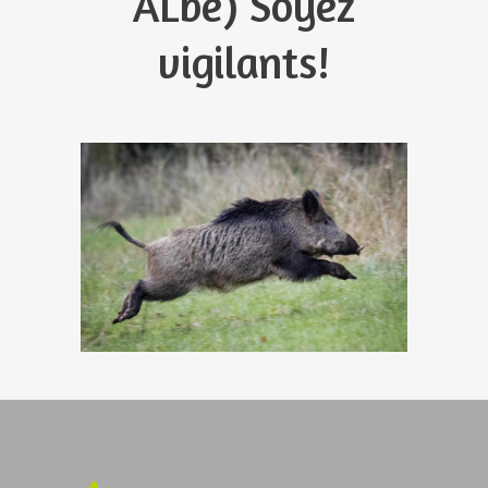
ALbé) Soyez
vigilants!