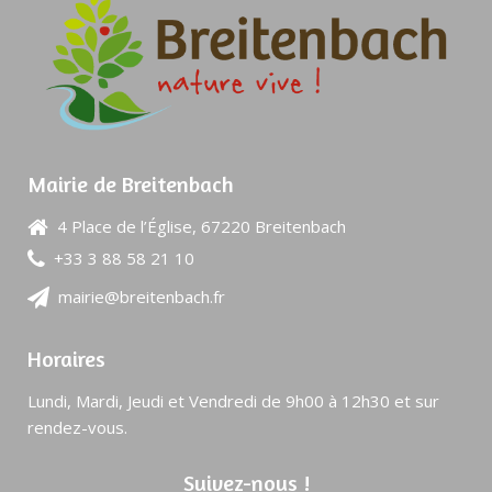
Mairie de Breitenbach
4 Place de l’Église, 67220 Breitenbach
+33 3 88 58 21 10
mairie@breitenbach.fr
Horaires
Lundi, Mardi, Jeudi et Vendredi de 9h00 à 12h30 et sur
rendez-vous.
Suivez-nous !