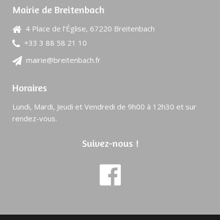
Mairie de Breitenbach
4 Place de l’Église, 67220 Breitenbach
+33 3 88 58 21 10
mairie@breitenbach.fr
Horaires
Lundi, Mardi, Jeudi et Vendredi de 9h00 à 12h30 et sur
rendez-vous.
Suivez-nous !